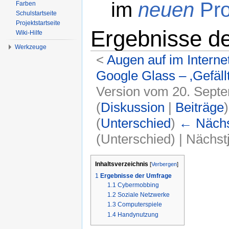
im
neuen
Pro
Farben
Schulstartseite
Projektstartseite
Ergebnisse d
Wiki-Hilfe
Werkzeuge
<
Augen auf im Interne
Google Glass – ‚Gefäll
Version vom 20. Sept
(
Diskussion
|
Beiträge
)
(
Unterschied
)
← Nächst
(Unterschied) | Nächs
Wechseln zu:
Navigation
,
Suche
Inhaltsverzeichnis
[
Verbergen
]
1
Ergebnisse der Umfrage
1.1
Cybermobbing
1.2
Soziale Netzwerke
1.3
Computerspiele
1.4
Handynutzung