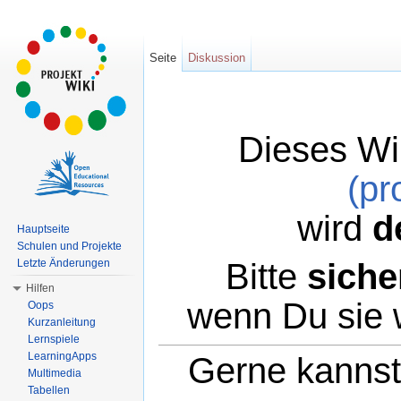
Seite
Diskussion
Dieses Wi
(pr
wird
d
Hauptseite
Schulen und Projekte
Bitte
siche
Letzte Änderungen
Hilfen
wenn Du sie 
Oops
Kurzanleitung
Lernspiele
LearningApps
Gerne kannst 
Multimedia
Tabellen