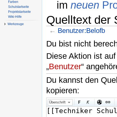
im
neuen
Pro
Farben
Schulstartseite
Projektstartseite
Quelltext der
Wiki-Hilfe
Werkzeuge
←
Benutzer:Belofb
Wechseln zu:
Navigation
,
Suche
Du bist nicht berech
Diese Aktion ist au
„
Benutzer
“ angehör
Du kannst den Quell
kopieren:
Überschrift