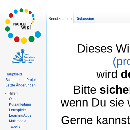
Benutzerseite
Diskussion
Dieses Wi
(pr
wird
d
Hauptseite
Schulen und Projekte
Bitte
siche
Letzte Änderungen
Hilfen
wenn Du sie 
Oops
Kurzanleitung
Lernspiele
LearningApps
Gerne kannst 
Multimedia
Tabellen