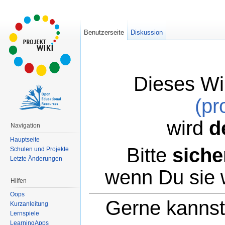
Benutzerseite
Diskussion
Dieses Wi
(pr
wird
d
Navigation
Hauptseite
Bitte
siche
Schulen und Projekte
Letzte Änderungen
wenn Du sie 
Hilfen
Oops
Gerne kannst 
Kurzanleitung
Lernspiele
LearningApps