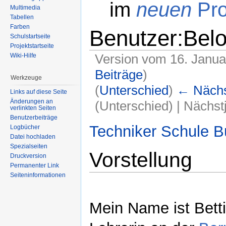
im
neuen
Pro
Multimedia
Tabellen
Farben
Benutzer:Belo
Schulstartseite
Projektstartseite
Version vom 16. Janua
Wiki-Hilfe
Beiträge
)
Werkzeuge
(
Unterschied
)
← Nächst
Links auf diese Seite
Änderungen an
(Unterschied) | Nächs
verlinkten Seiten
Wechseln zu:
Navigation
,
Suche
Benutzerbeiträge
Techniker Schule B
Logbücher
Datei hochladen
Spezialseiten
Vorstellung
Druckversion
Permanenter Link
Seiteninformationen
Mein Name ist Betti