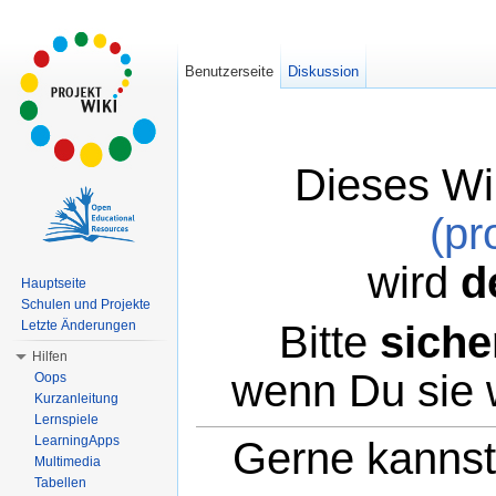
Benutzerseite
Diskussion
Dieses Wi
(pr
wird
d
Hauptseite
Schulen und Projekte
Bitte
siche
Letzte Änderungen
Hilfen
wenn Du sie 
Oops
Kurzanleitung
Lernspiele
LearningApps
Gerne kannst 
Multimedia
Tabellen