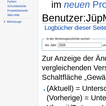
im
neuen
Pro
Farben
Schulstartseite
Projektstartseite
Benutzer:Jüp
Wiki-Hilfe
Werkzeuge
Logbücher dieser Seit
Wechseln zu:
Navigation
,
Suche
In der Versionsgeschichte suchen
bis Jahr:
un
Zur Anzeige der Än
vergleichenden Ver
Schaltfläche „Gewäh
(Aktuell) = Unters
(Vorherige) = Unt