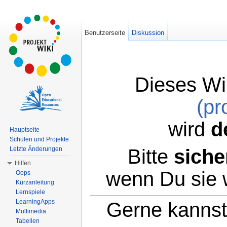
Benutzerseite
Diskussion
Dieses Wi
(pr
wird
d
Hauptseite
Schulen und Projekte
Bitte
siche
Letzte Änderungen
Hilfen
wenn Du sie 
Oops
Kurzanleitung
Lernspiele
LearningApps
Gerne kannst 
Multimedia
Tabellen