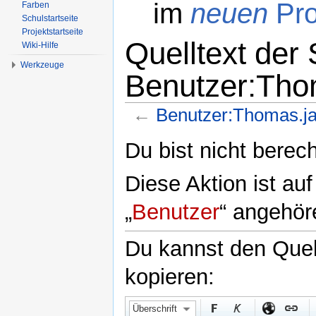
im
neuen
Pro
Farben
Schulstartseite
Projektstartseite
Quelltext der 
Wiki-Hilfe
Werkzeuge
Benutzer:Tho
←
Benutzer:Thomas.j
Wechseln zu:
Navigation
,
Suche
Du bist nicht berech
Diese Aktion ist au
„
Benutzer
“ angehör
Du kannst den Quell
kopieren:
Überschrift