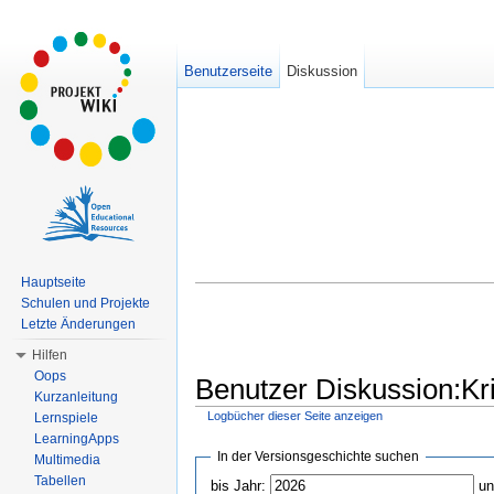
Benutzerseite
Diskussion
Hauptseite
Schulen und Projekte
Letzte Änderungen
Hilfen
Oops
Benutzer Diskussion:Kr
Kurzanleitung
Logbücher dieser Seite anzeigen
Lernspiele
Wechseln zu:
Navigation
,
Suche
LearningApps
In der Versionsgeschichte suchen
Multimedia
Tabellen
bis Jahr:
un