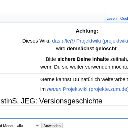
Lesen
Quel
Achtung:
Dieses Wiki,
das
alte(!)
Projektwiki (projektwik
wird
demnächst gelöscht
.
Bitte
sichere Deine Inhalte
zeitnah
wenn Du sie weiter verwenden möchte
Gerne kannst Du natürlich weiterarbei
im
neuen
Projektwiki (projekte.zum.de
istinS. JEG: Versionsgeschichte
d Monat: