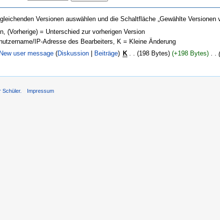
gleichenden Versionen auswählen und die Schaltfläche „Gewählte Versionen v
on, (Vorherige) = Unterschied zur vorherigen Version
enutzername/IP-Adresse des Bearbeiters, K = Kleine Änderung
New user message
(
Diskussion
|
Beiträge
)
‎
K
. .
(198 Bytes)
(+198 Bytes)
‎
. .
r Schüler.
Impressum