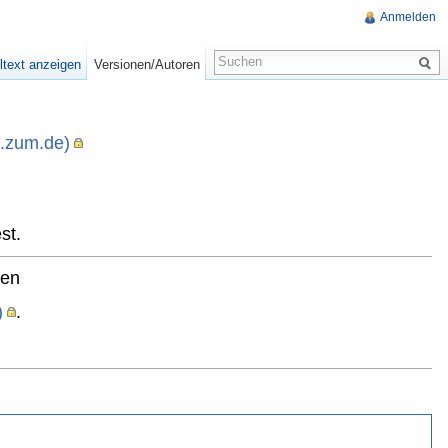
Anmelden
ltext anzeigen
Versionen/Autoren
i.zum.de)
,
st.
ten
)
.