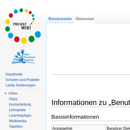
Benutzerseite
Diskussion
Hauptseite
Schulen und Projekte
Letzte Änderungen
Hilfen
Oops
Informationen zu „Benu
Kurzanleitung
Wechseln zu:
Navigation
,
Suche
Lernspiele
LearningApps
Basisinformationen
Multimedia
Tabellen
Anzeigetitel
Benutzer Dis