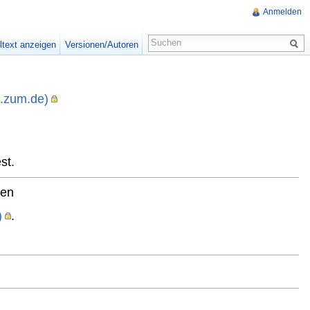
Anmelden
ltext anzeigen
Versionen/Autoren
i.zum.de)
,
st.
ten
)
.