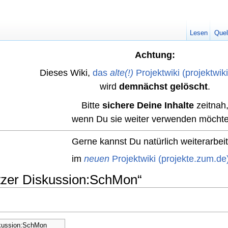
Lesen
Quel
Achtung:
Dieses Wiki,
das
alte(!)
Projektwiki (projektwik
wird
demnächst gelöscht
.
Bitte
sichere Deine Inhalte
zeitnah
wenn Du sie weiter verwenden möchte
Gerne kannst Du natürlich weiterarbei
im
neuen
Projektwiki (projekte.zum.de
tzer Diskussion:SchMon“
kussion:SchMon