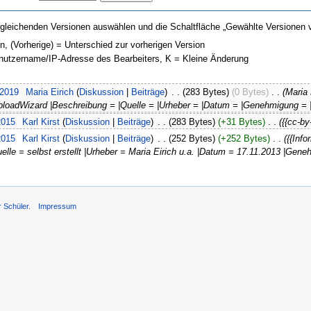
gleichenden Versionen auswählen und die Schaltfläche „Gewählte Versionen v
on, (Vorherige) = Unterschied zur vorherigen Version
enutzername/IP-Adresse des Bearbeiters, K = Kleine Änderung
 2019
‎
Maria Eirich
(
Diskussion
|
Beiträge
)
‎
. .
(283 Bytes)
(0 Bytes)
‎
. .
(Maria 
UploadWizard |Beschreibung = |Quelle = |Urheber = |Datum = |Genehmigung =
2015
‎
Karl Kirst
(
Diskussion
|
Beiträge
)
‎
. .
(283 Bytes)
(+31 Bytes)
‎
. .
({{cc-by
2015
‎
Karl Kirst
(
Diskussion
|
Beiträge
)
‎
. .
(252 Bytes)
(+252 Bytes)
‎
. .
({{Inf
Quelle = selbst erstellt |Urheber = Maria Eirich u.a. |Datum = 17.11.2013 |Ge
r Schüler.
Impressum