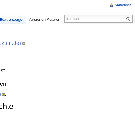
Anmelden
ltext anzeigen
Versionen/Autoren
i.zum.de)
,
st.
ten
)
.
chte