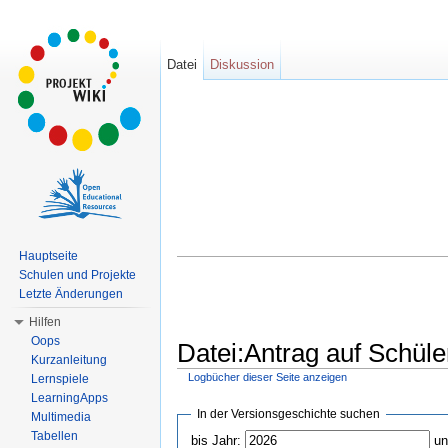
Datei
Diskussion
Hauptseite
Schulen und Projekte
Letzte Änderungen
Hilfen
Oops
Datei:Antrag auf Schüle
Kurzanleitung
Logbücher dieser Seite anzeigen
Lernspiele
Wechseln zu:
Navigation
,
Suche
LearningApps
In der Versionsgeschichte suchen
Multimedia
Tabellen
bis Jahr:
un