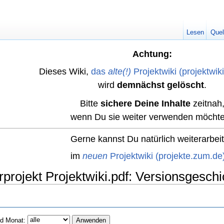
Lesen
Quel
Achtung:
Dieses Wiki,
das
alte(!)
Projektwiki (projektwik
wird
demnächst gelöscht
.
Bitte
sichere Deine Inhalte
zeitnah
wenn Du sie weiter verwenden möchte
Gerne kannst Du natürlich weiterarbei
im
neuen
Projektwiki (projekte.zum.de
rprojekt Projektwiki.pdf: Versionsgeschi
d Monat: