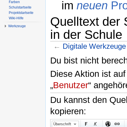
im
neuen
Pro
Farben
Schulstartseite
Projektstartseite
Quelltext der
Wiki-Hilfe
Werkzeuge
in der Schule
←
Digitale Werkzeuge 
Wechseln zu:
Navigation
,
Suche
Du bist nicht berech
Diese Aktion ist au
„
Benutzer
“ angehör
Du kannst den Quell
kopieren:
Überschrift