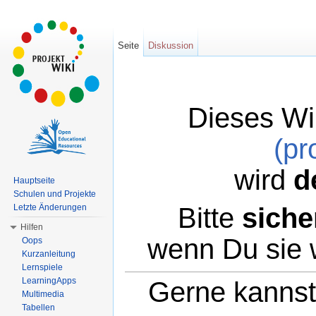
Seite
Diskussion
Dieses Wi
(pr
wird
d
Hauptseite
Schulen und Projekte
Bitte
siche
Letzte Änderungen
Hilfen
wenn Du sie 
Oops
Kurzanleitung
Lernspiele
LearningApps
Gerne kannst 
Multimedia
Tabellen