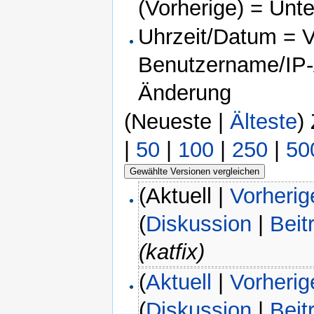
(Vorherige) = Unt
Uhrzeit/Datum = Ve
Benutzername/IP-A
Änderung
(Neueste |
Älteste
)
|
50
|
100
|
250
|
50
(Aktuell |
Vorherig
(
Diskussion
|
Beit
(katfix)
(
Aktuell
|
Vorherig
(
Diskussion
|
Beit