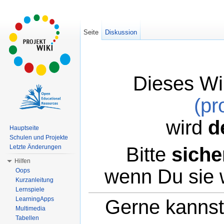
Seite
Diskussion
Dieses Wi
(pr
wird
d
Hauptseite
Schulen und Projekte
Bitte
siche
Letzte Änderungen
Hilfen
wenn Du sie 
Oops
Kurzanleitung
Lernspiele
LearningApps
Gerne kannst 
Multimedia
Tabellen