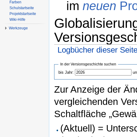
im
neuen
Pro
Farben
Schulstartseite
Projektstartseite
Globalisierun
Wiki-Hilfe
Werkzeuge
Versionsgesc
Logbücher dieser Seit
Wechseln zu:
Navigation
,
Suche
In der Versionsgeschichte suchen
bis Jahr:
un
Zur Anzeige der Än
vergleichenden Ver
Schaltfläche „Gewäh
(Aktuell) = Unters