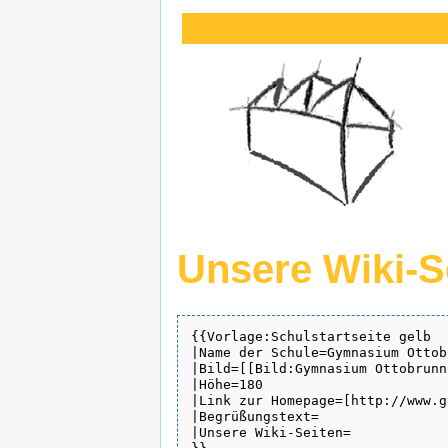
Unsere Wiki-S
{{Vorlage:Schulstartseite gelb

|Name der Schule=Gymnasium Ottobr
|Bild=[[Bild:Gymnasium Ottobrunn
|Höhe=180

|Link zur Homepage=[http://www.g
|Begrüßungstext= 

|Unsere Wiki-Seiten=
