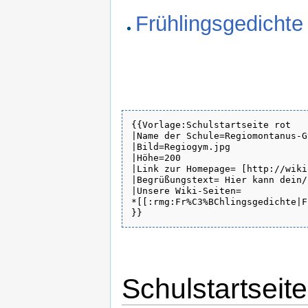
Frühlingsgedichte
{{Vorlage:Schulstartseite rot

|Name der Schule=Regiomontanus-G
|Bild=Regiogym.jpg

|Höhe=200

|Link zur Homepage= [http://wiki
|Begrüßungstext= Hier kann dein/
|Unsere Wiki-Seiten=

*[[:rmg:Fr%C3%BChlingsgedichte|F
Schulstartseite