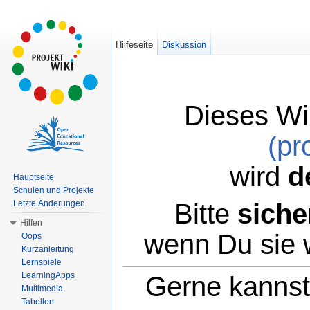
Hilfeseite
Diskussion
Dieses Wi
(pr
wird
d
Hauptseite
Schulen und Projekte
Bitte
siche
Letzte Änderungen
Hilfen
wenn Du sie 
Oops
Kurzanleitung
Lernspiele
LearningApps
Gerne kannst 
Multimedia
Tabellen