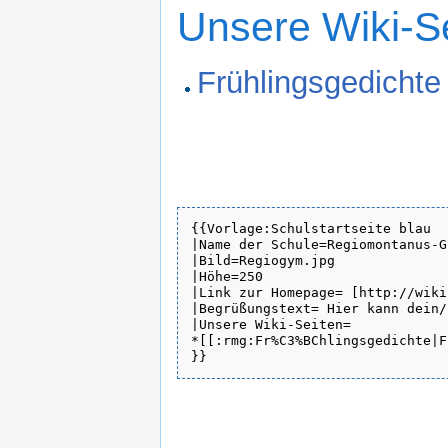
Unsere Wiki-S
Frühlingsgedichte
{{Vorlage:Schulstartseite blau

|Name der Schule=Regiomontanus-G
|Bild=Regiogym.jpg

|Höhe=250

|Link zur Homepage= [http://wiki
|Begrüßungstext= Hier kann dein/
|Unsere Wiki-Seiten=

*[[:rmg:Fr%C3%BChlingsgedichte|F