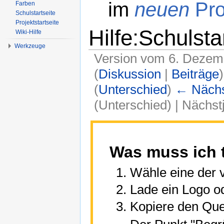
im
neuen
Pro
Farben
Schulstartseite
Projektstartseite
Hilfe:Schulsta
Wiki-Hilfe
Werkzeuge
Version vom 6. Dezem
(
Diskussion
|
Beiträge
)
(
Unterschied
)
← Nächst
(Unterschied) | Nächs
Wechseln zu:
Navigation
,
Suche
Was muss ich 
Wähle eine der 
Lade ein Logo od
Kopiere den Que