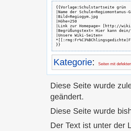
{{Vorlage:Schulstartseite grün

|Name der Schule=Regiomontanus-G
|Bild=Regiogym.jpg

|Höhe=250

|Link zur Homepage= [http://wiki
|Begrüßungstext= Hier kann dein/
|Unsere Wiki-Seiten=

*[[:rmg:Fr%C3%BChlingsgedichte|F
Kategorie
:
Seiten mit defekten
Diese Seite wurde zul
geändert.
Diese Seite wurde bis
Der Text ist unter der