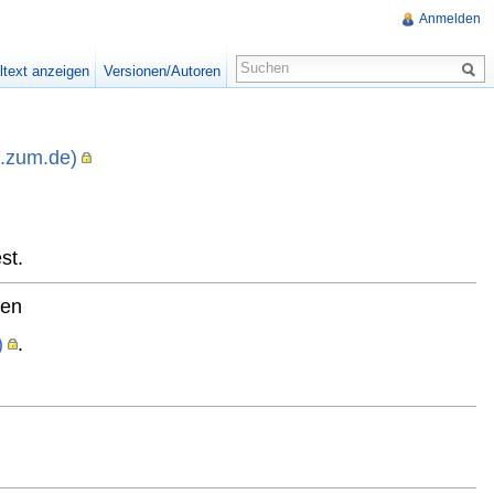
Anmelden
ltext anzeigen
Versionen/Autoren
i.zum.de)
,
st.
ten
)
.