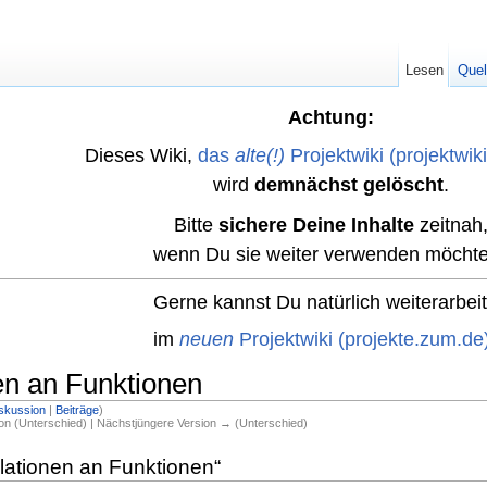
Lesen
Quel
Achtung:
Dieses Wiki,
das
alte(!)
Projektwiki (projektwik
wird
demnächst gelöscht
.
Bitte
sichere Deine Inhalte
zeitnah
wenn Du sie weiter verwenden möchte
Gerne kannst Du natürlich weiterarbei
im
neuen
Projektwiki (projekte.zum.de
en an Funktionen
skussion
|
Beiträge
)
ion (Unterschied) | Nächstjüngere Version → (Unterschied)
ulationen an Funktionen“