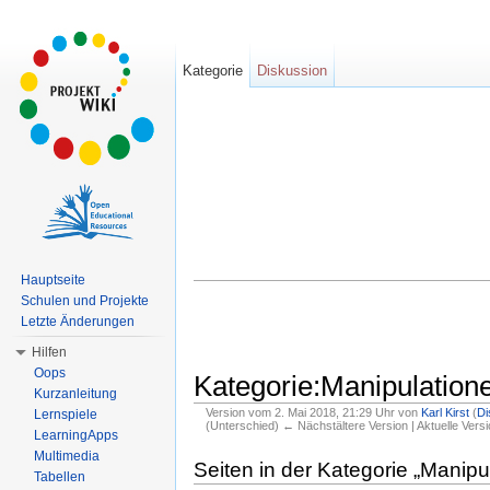
Kategorie
Diskussion
Hauptseite
Schulen und Projekte
Letzte Änderungen
Hilfen
Oops
Kategorie:Manipulation
Kurzanleitung
Version vom 2. Mai 2018, 21:29 Uhr von
Karl Kirst
(
Di
Lernspiele
(Unterschied) ← Nächstältere Version | Aktuelle Vers
LearningApps
Wechseln zu:
Navigation
,
Suche
Multimedia
Seiten in der Kategorie „Manip
Tabellen