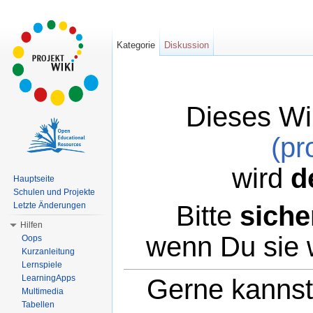
Kategorie
Diskussion
Dieses Wi
(pr
wird
d
Hauptseite
Schulen und Projekte
Bitte
siche
Letzte Änderungen
Hilfen
wenn Du sie 
Oops
Kurzanleitung
Lernspiele
LearningApps
Gerne kannst 
Multimedia
Tabellen