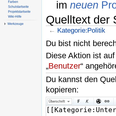
im
neuen
Pro
Farben
Schulstartseite
Projektstartseite
Quelltext der 
Wiki-Hilfe
Werkzeuge
←
Kategorie:Politik
Wechseln zu:
Navigation
,
Suche
Du bist nicht berech
Diese Aktion ist au
„
Benutzer
“ angehör
Du kannst den Quell
kopieren:
Überschrift