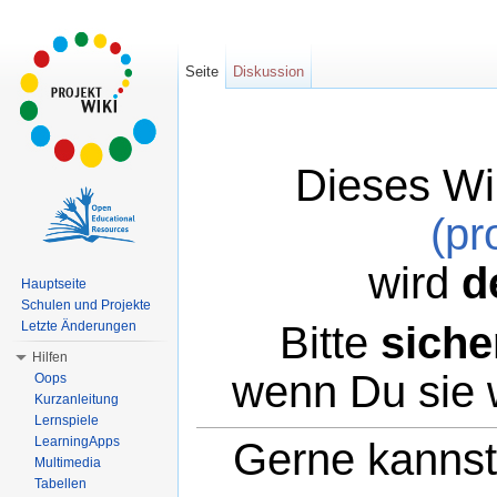
Seite
Diskussion
Dieses Wi
(pr
wird
d
Hauptseite
Schulen und Projekte
Bitte
siche
Letzte Änderungen
Hilfen
wenn Du sie 
Oops
Kurzanleitung
Lernspiele
LearningApps
Gerne kannst 
Multimedia
Tabellen