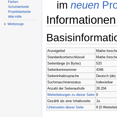
im
neuen
Pro
Farben
Schulstartseite
Projektstartseite
Informationen
Wiki-Hilfe
Werkzeuge
Wechseln zu:
Navigation
,
Suche
Basisinformat
Anzeigetitel
Mathe.forsch
Standardsortierschlüssel
Mathe.forsch
Seitenlänge (in Bytes)
533
Seitenkennnummer
4346
Seiteninhaltssprache
Deutsch (de)
Suchmaschinenstatus
Indexierbar
Anzahl der Seitenaufrufe
28.204
Weiterleitungen zu dieser Seite
0
Gezählt als eine Inhaltsseite
Ja
Unterseiten dieser Seite
9 (0 Weiterlei