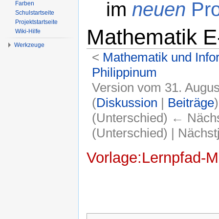
im
neuen
Pro
Farben
Schulstartseite
Projektstartseite
Mathematik E
Wiki-Hilfe
Werkzeuge
<
Mathematik und Info
Philippinum
Version vom 31. Augus
(
Diskussion
|
Beiträge
)
(Unterschied) ← Nächst
(Unterschied) | Nächs
Wechseln zu:
Navigation
,
Suche
Vorlage:Lernpfad-M