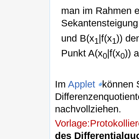
man im Rahmen ei
Sekantensteigung
und B(x
|f(x
)) de
1
1
Punkt A(x
|f(x
)) 
0
0
Im
Applet
können 
Differenzenquotient
nachvollziehen.
Vorlage:Protokollie
des Differentialq