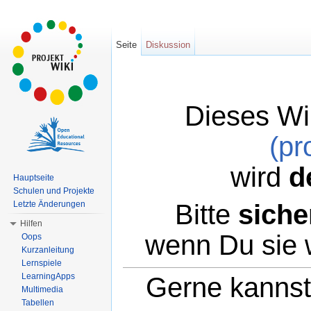
Seite
Diskussion
Dieses Wi
(pr
wird
d
Hauptseite
Schulen und Projekte
Bitte
siche
Letzte Änderungen
Hilfen
wenn Du sie 
Oops
Kurzanleitung
Lernspiele
LearningApps
Gerne kannst 
Multimedia
Tabellen