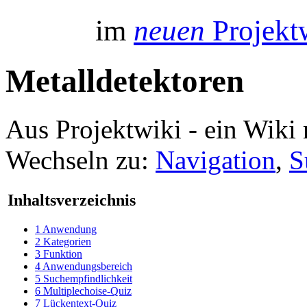
im
neuen
Projektw
Metalldetektoren
Aus Projektwiki - ein Wiki 
Wechseln zu:
Navigation
,
S
Inhaltsverzeichnis
1
Anwendung
2
Kategorien
3
Funktion
4
Anwendungsbereich
5
Suchempfindlichkeit
6
Multiplechoise-Quiz
7
Lückentext-Quiz