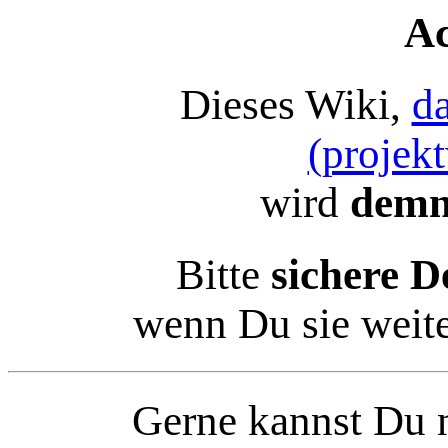
Ac
Dieses Wiki,
d
(projek
wird
demn
Bitte
sichere D
wenn Du sie weit
Gerne kannst Du n