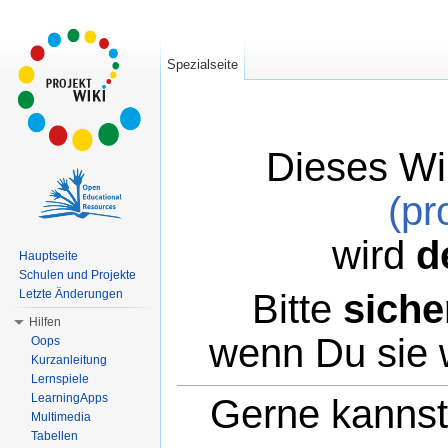
Spezialseite
Dieses Wi
(pr
wird
d
Hauptseite
Schulen und Projekte
Bitte
siche
Letzte Änderungen
Hilfen
wenn Du sie 
Oops
Kurzanleitung
Lernspiele
LearningApps
Gerne kannst 
Multimedia
Tabellen