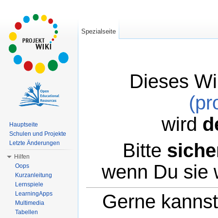
Spezialseite
Dieses Wi
(pr
wird
d
Hauptseite
Schulen und Projekte
Bitte
siche
Letzte Änderungen
Hilfen
wenn Du sie 
Oops
Kurzanleitung
Lernspiele
LearningApps
Gerne kannst 
Multimedia
Tabellen