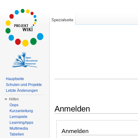
Spezialseite
Hauptseite
Schulen und Projekte
Letzte Änderungen
Hilfen
Oops
Anmelden
Kurzanleitung
Wechseln zu:
Navigation
,
Suche
Lernspiele
LearningApps
Multimedia
Anmelden
Tabellen