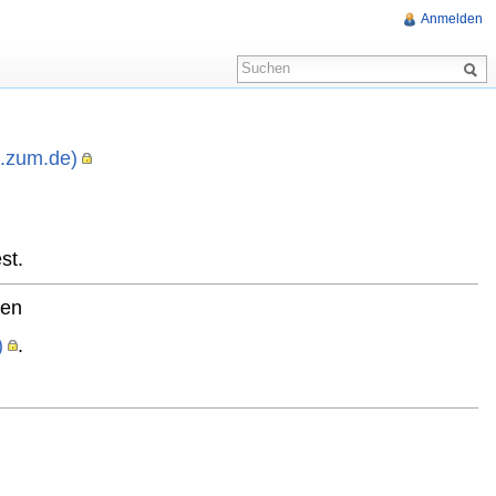
Anmelden
i.zum.de)
,
st.
ten
)
.