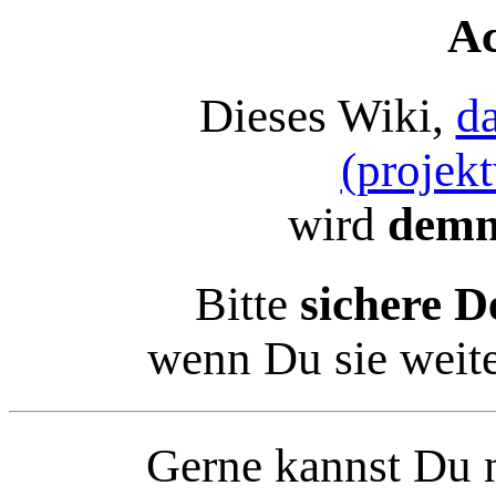
Ac
Dieses Wiki,
d
(projek
wird
demn
Bitte
sichere D
wenn Du sie weit
Gerne kannst Du n