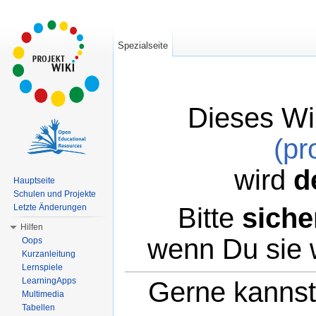
Spezialseite
Dieses Wi
(pr
wird
d
Hauptseite
Schulen und Projekte
Bitte
siche
Letzte Änderungen
Hilfen
wenn Du sie 
Oops
Kurzanleitung
Lernspiele
LearningApps
Gerne kannst 
Multimedia
Tabellen