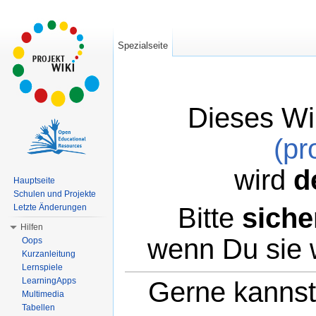
Spezialseite
Dieses Wi
(pr
wird
d
Hauptseite
Schulen und Projekte
Bitte
siche
Letzte Änderungen
Hilfen
wenn Du sie 
Oops
Kurzanleitung
Lernspiele
LearningApps
Gerne kannst 
Multimedia
Tabellen