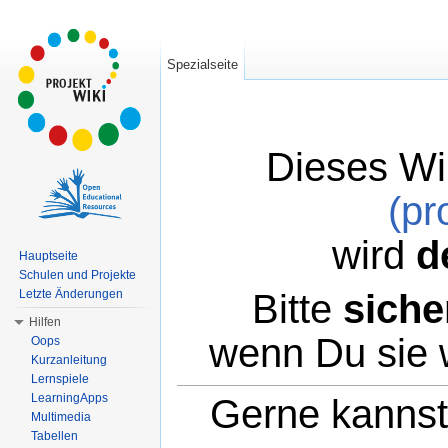
Spezialseite
Dieses Wi
(pr
wird
d
Hauptseite
Schulen und Projekte
Bitte
siche
Letzte Änderungen
Hilfen
wenn Du sie 
Oops
Kurzanleitung
Lernspiele
LearningApps
Gerne kannst 
Multimedia
Tabellen