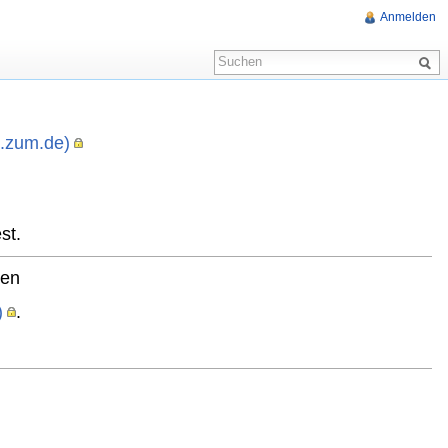
Anmelden
i.zum.de)
,
st.
ten
)
.