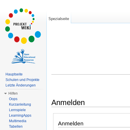
Spezialseite
Hauptseite
Schulen und Projekte
Letzte Änderungen
Hilfen
Oops
Anmelden
Kurzanleitung
Wechseln zu:
Navigation
,
Suche
Lernspiele
LearningApps
Multimedia
Anmelden
Tabellen