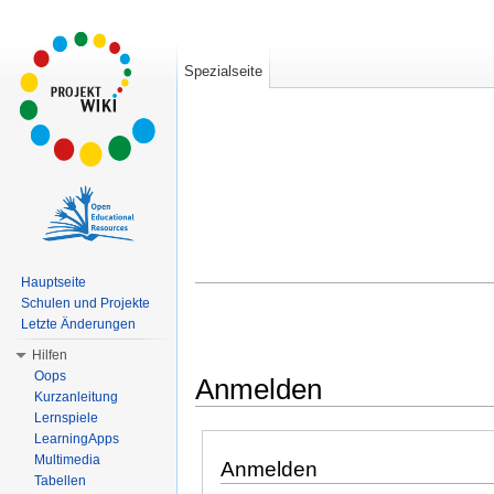
Spezialseite
Hauptseite
Schulen und Projekte
Letzte Änderungen
Hilfen
Oops
Anmelden
Kurzanleitung
Wechseln zu:
Navigation
,
Suche
Lernspiele
LearningApps
Multimedia
Anmelden
Tabellen