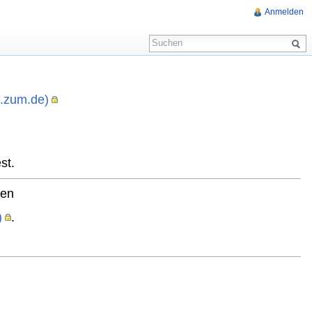
Anmelden
i.zum.de)
,
st.
ten
)
.