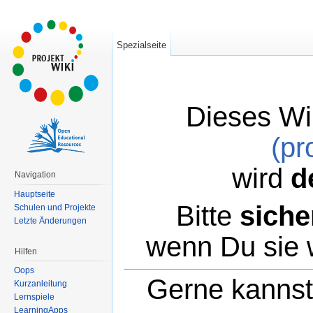
Spezialseite
Dieses Wi
(pr
wird
d
Navigation
Hauptseite
Bitte
siche
Schulen und Projekte
Letzte Änderungen
wenn Du sie 
Hilfen
Oops
Gerne kannst 
Kurzanleitung
Lernspiele
LearningApps