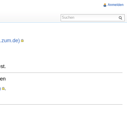
Anmelden
i.zum.de)
,
st.
ten
)
.