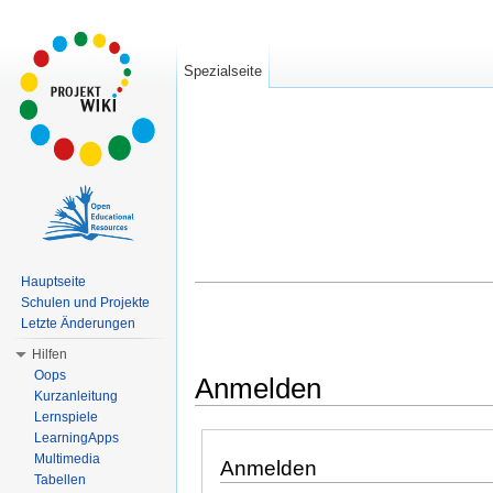
Spezialseite
Hauptseite
Schulen und Projekte
Letzte Änderungen
Hilfen
Oops
Anmelden
Kurzanleitung
Wechseln zu:
Navigation
,
Suche
Lernspiele
LearningApps
Multimedia
Anmelden
Tabellen