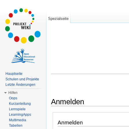
Spezialseite
Hauptseite
Schulen und Projekte
Letzte Änderungen
Hilfen
Oops
Anmelden
Kurzanleitung
Wechseln zu:
Navigation
,
Suche
Lernspiele
LearningApps
Multimedia
Anmelden
Tabellen