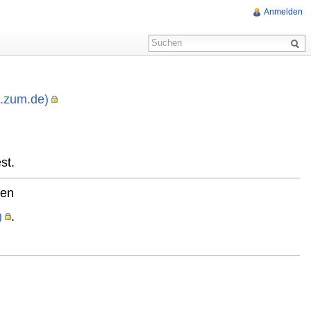
Anmelden
i.zum.de)
,
st.
ten
)
.