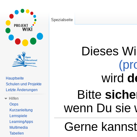
Spezialseite
Dieses Wi
(pr
wird
d
Hauptseite
Schulen und Projekte
Bitte
siche
Letzte Änderungen
Hilfen
wenn Du sie 
Oops
Kurzanleitung
Lernspiele
LearningApps
Gerne kannst 
Multimedia
Tabellen