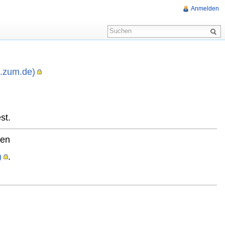
Anmelden
i.zum.de)
,
st.
ten
)
.