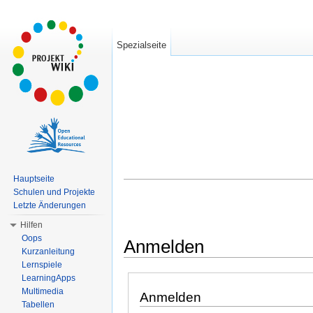
Spezialseite
Hauptseite
Schulen und Projekte
Letzte Änderungen
Hilfen
Oops
Anmelden
Kurzanleitung
Wechseln zu:
Navigation
,
Suche
Lernspiele
LearningApps
Multimedia
Anmelden
Tabellen