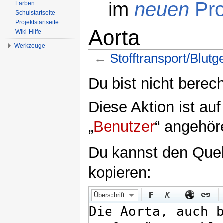
im
neuen
Pro
Farben
Schulstartseite
Projektstartseite
Aorta
Wiki-Hilfe
Werkzeuge
←
Stofftransport/Blutg
Wechseln zu:
Navigation
,
Suche
Du bist nicht berech
Diese Aktion ist au
„
Benutzer
“ angehör
Du kannst den Quell
kopieren:
Überschrift