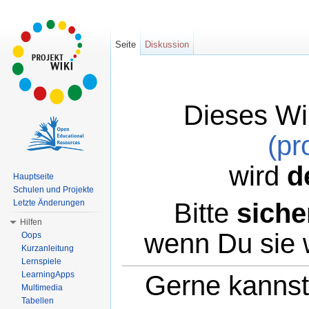
Seite
Diskussion
Dieses Wi
(pr
wird
d
Hauptseite
Schulen und Projekte
Bitte
siche
Letzte Änderungen
Hilfen
wenn Du sie 
Oops
Kurzanleitung
Lernspiele
LearningApps
Gerne kannst 
Multimedia
Tabellen