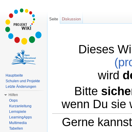
Seite
Diskussion
Dieses Wi
(pr
wird
d
Hauptseite
Schulen und Projekte
Bitte
siche
Letzte Änderungen
Hilfen
wenn Du sie 
Oops
Kurzanleitung
Lernspiele
LearningApps
Gerne kannst 
Multimedia
Tabellen