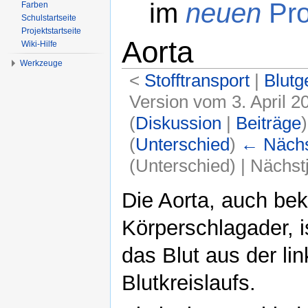
im
neuen
Pro
Farben
Schulstartseite
Projektstartseite
Aorta
Wiki-Hilfe
Werkzeuge
<
Stofftransport
‎ |
Blutg
Version vom 3. April 2
(
Diskussion
|
Beiträge
)
(
Unterschied
)
← Nächst
(Unterschied) | Nächs
Wechseln zu:
Navigation
,
Suche
Die Aorta, auch be
Körperschlagader, i
das Blut aus der l
Blutkreislaufs.