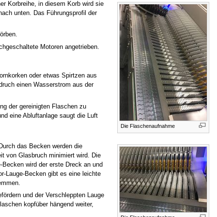
r Korbreihe, in diesem Korb wird sie
nach unten. Das Führungsprofil der
körben.
ichgeschaltete Motoren angetrieben.
Kornkorken oder etwas Spirtzen aus
d druch einen Wasserstrom aus der
ng der gereinigten Flaschen zu
d eine Abluftanlage saugt die Luft
Die Flaschenaufnahme
 Durch das Becken werden die
t von Glasbruch minimiert wird. Die
e-Becken wird der erste Dreck an und
or-Lauge-Becken gibt es eine leichte
wemmen.
efördern und der Verschleppten Lauge
laschen kopfüber hängend weiter,