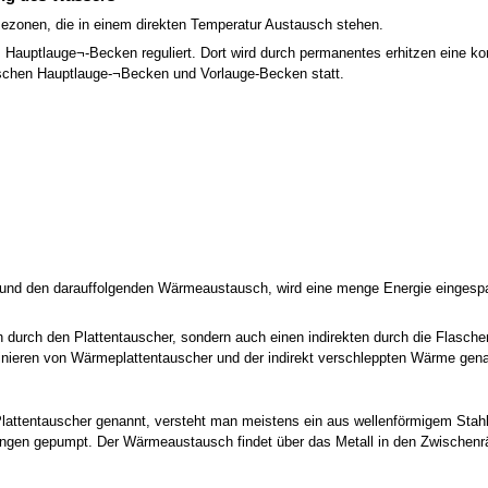
mezonen, die in einem direkten Temperatur Austausch stehen.
 Hauptlauge¬-Becken reguliert. Dort wird durch permanentes erhitzen eine k
ischen Hauptlauge-¬Becken und Vorlauge-Becken statt.
und den darauffolgenden Wärmeaustausch, wird eine menge Energie eingespar
ch durch den Plattentauscher, sondern auch einen indirekten durch die Flasc
nieren von Wärmeplattentauscher und der indirekt verschleppten Wärme gen
Plattentauscher genannt, versteht man meistens ein aus wellenförmigem S
ungen gepumpt. Der Wärmeaustausch findet über das Metall in den Zwischenr