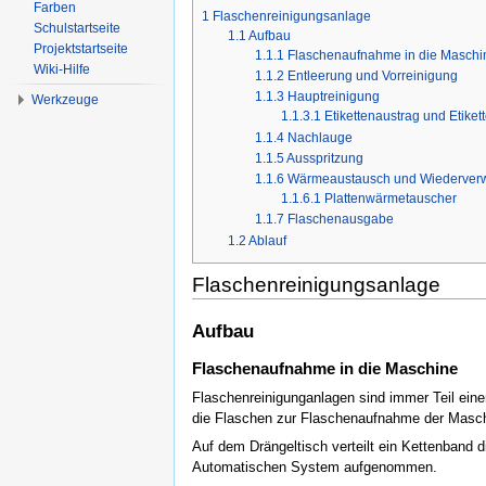
Farben
1
Flaschenreinigungsanlage
Schulstartseite
1.1
Aufbau
Projektstartseite
1.1.1
Flaschenaufnahme in die Maschi
Wiki-Hilfe
1.1.2
Entleerung und Vorreinigung
1.1.3
Hauptreinigung
Werkzeuge
1.1.3.1
Etikettenaustrag und Etike
1.1.4
Nachlauge
1.1.5
Ausspritzung
1.1.6
Wärmeaustausch und Wiederverw
1.1.6.1
Plattenwärmetauscher
1.1.7
Flaschenausgabe
1.2
Ablauf
Flaschenreinigungsanlage
Aufbau
Flaschenaufnahme in die Maschine
Flaschenreinigunganlagen sind immer Teil eine
die Flaschen zur Flaschenaufnahme der Maschi
Auf dem Drängeltisch verteilt ein Kettenband 
Automatischen System aufgenommen.