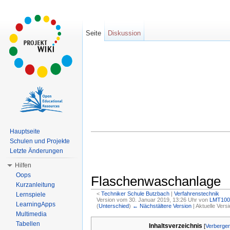
Seite
Diskussion
Hauptseite
Schulen und Projekte
Letzte Änderungen
Hilfen
Oops
Flaschenwaschanlage
Kurzanleitung
<
Techniker Schule Butzbach
‎ |
Verfahrenstechnik
Lernspiele
Version vom 30. Januar 2019, 13:26 Uhr von
LMT100
LearningApps
(
Unterschied
)
← Nächstältere Version
| Aktuelle Vers
Wechseln zu:
Navigation
,
Suche
Multimedia
Tabellen
Inhaltsverzeichnis
[
Verberge