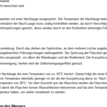
rwertet
ht berechnet wird
erden mit einer Nachlauge ausgespritzt. Die Temperatur der Nachlauge beträ
ntration der Nach-Lauge muss stätig kontrolliert werden, da durch Verschle
rohrspritzungen genutzt, diese werden durch an den Korbreihen befestigte Fü
sserleitung. Durch das drehen der Spritzrohre, an dem mehrere Löcher angebr
 angebrachten Führungsstangen weitergedreht. Die Spritzung der Flaschen ge
iten ausgespült, vor allem die Wandungen und der Bodenrand. Die Ausspritzu
enreinigung, hierbei wird der Selbstreinigungseffekt genutzt.
r Nachlauge die eine Temperatur von ca. 60°C besitzt. Darauf folgt die erste
en Temperatur ebenfalls geringer ist als die der Ausspritzung davor ist. Na
emperatur von 30°C. Vor dem Ausstritt aus der Maschine werden die Flaschen m
rt damit die Flaschen keinen Wasserflecken bekommen und hat eine Tempera
mperatur haben, um weiter verarbeitet zu werden.
ng des Wassers