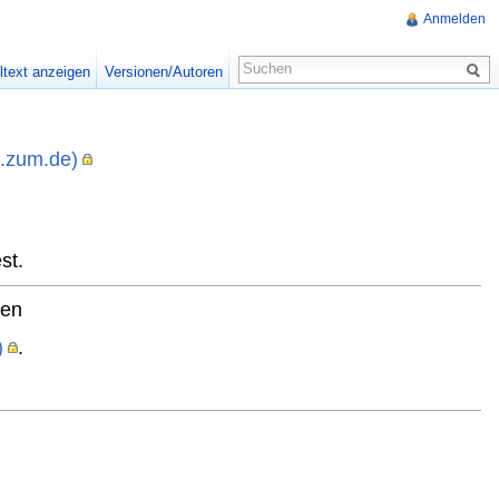
Anmelden
ltext anzeigen
Versionen/Autoren
i.zum.de)
,
st.
ten
)
.