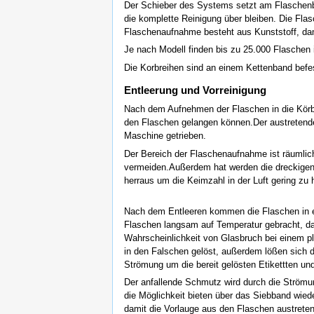
Der Schieber des Systems setzt am Flaschenbod
die komplette Reinigung über bleiben. Die Flas
Flaschenaufnahme besteht aus Kunststoff, dami
Je nach Modell finden bis zu 25.000 Flaschen i
Die Korbreihen sind an einem Kettenband befes
Entleerung und Vorreinigung
Nach dem Aufnehmen der Flaschen in die Körbe
den Flaschen gelangen können.Der austretende 
Maschine getrieben.
Der Bereich der Flaschenaufnahme ist räumlic
vermeiden.Außerdem hat werden die dreckigen F
herraus um die Keimzahl in der Luft gering zu 
Nach dem Entleeren kommen die Flaschen in e
Flaschen langsam auf Temperatur gebracht, da
Wahrscheinlichkeit von Glasbruch bei einem pl
in den Falschen gelöst, außerdem lößen sich d
Strömung um die bereit gelösten Etikettten 
Der anfallende Schmutz wird durch die Strömu
die Möglichkeit bieten über das Siebband wie
damit die Vorlauge aus den Flaschen austrete