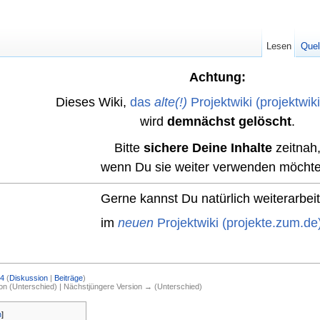
Lesen
Quel
Achtung:
Dieses Wiki,
das
alte(!)
Projektwiki (projektwik
wird
demnächst gelöscht
.
Bitte
sichere Deine Inhalte
zeitnah
wenn Du sie weiter verwenden möchte
Gerne kannst Du natürlich weiterarbei
im
neuen
Projektwiki (projekte.zum.de
4
(
Diskussion
|
Beiträge
)
ion (Unterschied) | Nächstjüngere Version → (Unterschied)
n
]