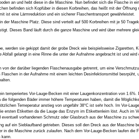
en an und hebt diese in die Maschine. Nun befindet sich die Flasche in eine
chen befinden sich Kopfüber in diesen Korbreihen, das heißt mit der Öffnung 
t ist eine Lärmreduktion und ein sicherer Flaschentransport gewährleistet.
n der Maschine Platz. Diese sind verteilt auf 500 Korbreihen mit je 50 Trage
tigt. Dieses Band läuft durch die ganze Maschine und wird über mehrere gle
, werden sie gekippt damit der grobe Dreck wie beispielsweise Zigaretten, 
Abfall gelangt in eine Rinne die unter der Aufnahme angebracht ist und wir
h von der darüber liegenden Flaschenausgabe getrennt, um eine Verschmutzu
laschen in der Aufnahme mit einem leichten Desinfektionsmittel besrpüht, un
halten.
in temperiertes Vor-Lauge-Becken mit einer Laugenkonzentration von 1.6%.
 die folgenden Bäder immer höhere Temperaturen haben, damit die Möglichkei
ötzlichen Temeperatur anstieg von ungefähr 38°C ist sehr hoch. Im Vor-Laug
ie ersten Etiketten da die Lauge das Enzym im Etikettenleim löst. Auch im V
und eventuell vorhandenen Schmutz oder Glasbruch aus der Maschine zu sch
ng auf ein Sieblaufband getrieben. Dieses soll den Dreck aus der Maschine b
der in die Maschine zurück zulaufen. Nach dem Vor-Lauge-Becken laufen die F
n kann.