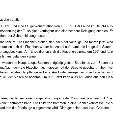
laschen statt.
n ca 80°C und eine Laugenkonentration von 1.8 - 2%. Der Lauge im Haupt-Laug
nspannung der Flüssigkeit verringern und eine bessere Reinigung erzielen. Es
efahr der Schaumbildung besteht.
nt beheizt. Die Flaschen drehen sich nach der Vorlauge und fahren jetzt Wa
tellen sich die Flaschen wieder horizontal auf, damit die Lauge den Sauers
ptlaugebeckens. Am Ende drehen sich die Flaschen einmal um 180° und fahre
te hinaus gelangen können.
den werden im Haupt-Lauge-Becken endgültig gelöst. Sie sinken zum Boden de
t.Nach dem die Flaschen auch diesen Teil der Strecke geschafft haben, we
 oberen Teil des Hauptlaugebeckens. Am Ende bewegen sich die Falschen in 
n Teil der Maschine nochmal um 90°. Jetzt kann alles an Lauge aus den Flas
 lösen, werden mit einer Lauge Strömung aus der Maschine geschwemmt. Sie 
igkeit abtropfen kann. Die Etiketten kommen in eine Schneckenpresse, die s
 wodurch die Restlauge ausgepresst wird. Dies geschieht aus zwei Gründen: