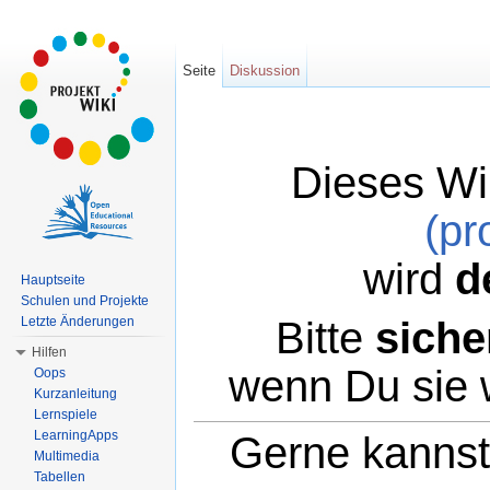
Seite
Diskussion
Dieses Wi
(pr
wird
d
Hauptseite
Schulen und Projekte
Bitte
siche
Letzte Änderungen
Hilfen
wenn Du sie 
Oops
Kurzanleitung
Lernspiele
LearningApps
Gerne kannst 
Multimedia
Tabellen