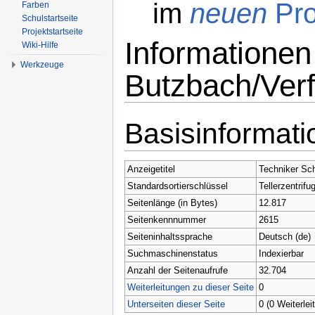
im
neuen
Pro
Farben
Schulstartseite
Projektstartseite
Informationen
Wiki-Hilfe
Werkzeuge
Butzbach/Verf
Wechseln zu:
Navigation
,
Suche
Basisinformat
Anzeigetitel
Techniker Sch
Standardsortierschlüssel
Tellerzentrifu
Seitenlänge (in Bytes)
12.817
Seitenkennnummer
2615
Seiteninhaltssprache
Deutsch (de)
Suchmaschinenstatus
Indexierbar
Anzahl der Seitenaufrufe
32.704
Weiterleitungen zu dieser Seite
0
Unterseiten dieser Seite
0 (0 Weiterlei