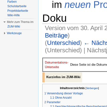
im
neuen
Pro
Farben
Schulstartseite
Projektstartseite
Doku
Wiki-Hilfe
Mehr zum Thema im
Version vom 30. April
ZUM-Wiki
Werkzeuge
Beiträge
)
(
Unterschied
)
← Nächst
(Unterschied) | Nächs
Wechseln zu:
Navigation
,
Suche
Dokumentations-
Diese Seite ist die Dokum
Unterseite
Kurzinfos im ZUM-Wiki
Inhaltsverzeichnis
[
Verbergen
]
1
Verwendung dieser Vorlage
1.1
Ohne Anzahl
2
Parameter
2.1
Geschlechtsspezifische Benutzerbezei