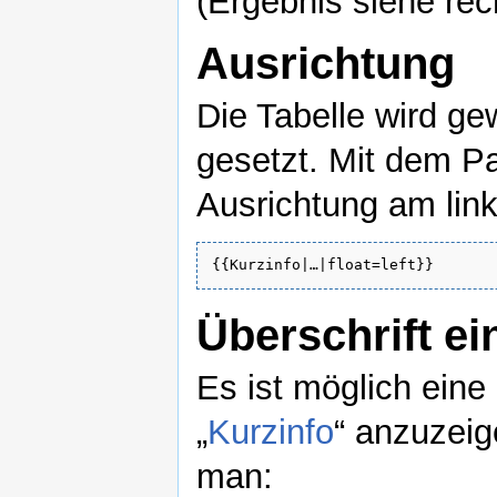
(Ergebnis siehe rec
Ausrichtung
Die Tabelle wird g
gesetzt. Mit dem Pa
Ausrichtung am lin
{{Kurzinfo|…|float=left}}
Überschrift ei
Es ist möglich eine 
„
Kurzinfo
“ anzuzeig
man: