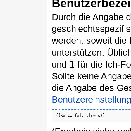
Benutzerbeze
Durch die Angabe 
geschlechtsspezifi
werden, soweit die
unterstützen. Üblic
1
und
für die Ich-F
Sollte keine Angab
die Angabe des Ge
Benutzereinstellun
{{Kurzinfo|...|mw=w}}