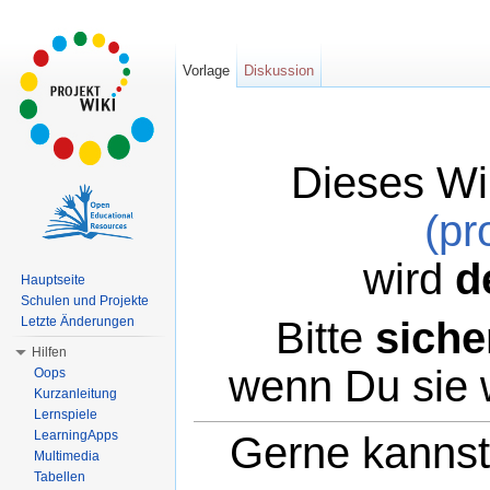
Vorlage
Diskussion
Dieses Wi
(pr
wird
d
Hauptseite
Schulen und Projekte
Bitte
siche
Letzte Änderungen
Hilfen
wenn Du sie 
Oops
Kurzanleitung
Lernspiele
LearningApps
Gerne kannst 
Multimedia
Tabellen