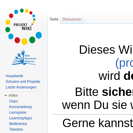
Seite
Diskussion
Dieses Wi
(pr
wird
d
Hauptseite
Schulen und Projekte
Bitte
siche
Letzte Änderungen
Hilfen
wenn Du sie 
Oops
Kurzanleitung
Lernspiele
LearningApps
Gerne kannst 
Multimedia
Tabellen