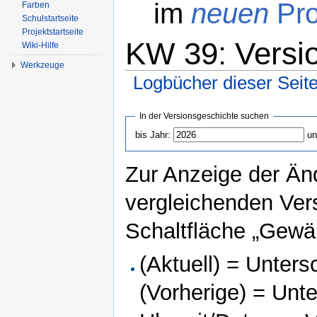
im
neuen
Pro
Farben
Schulstartseite
Projektstartseite
KW 39: Versi
Wiki-Hilfe
Werkzeuge
Logbücher dieser Seit
Wechseln zu:
Navigation
,
Suche
In der Versionsgeschichte suchen
bis Jahr:
un
Zur Anzeige der Än
vergleichenden Ver
Schaltfläche „Gewäh
(Aktuell) = Unters
(Vorherige) = Unt