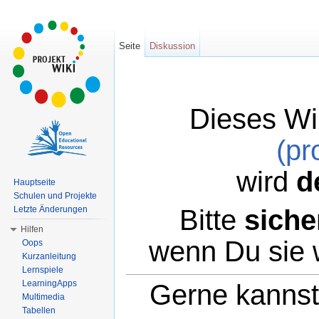
Seite
Diskussion
Dieses Wi
(pr
wird
d
Hauptseite
Schulen und Projekte
Bitte
siche
Letzte Änderungen
Hilfen
wenn Du sie 
Oops
Kurzanleitung
Lernspiele
LearningApps
Gerne kannst 
Multimedia
Tabellen