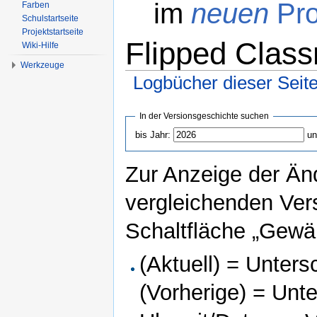
im
neuen
Pro
Farben
Schulstartseite
Projektstartseite
Flipped Class
Wiki-Hilfe
Werkzeuge
Logbücher dieser Seit
Wechseln zu:
Navigation
,
Suche
In der Versionsgeschichte suchen
bis Jahr:
un
Zur Anzeige der Än
vergleichenden Ver
Schaltfläche „Gewäh
(Aktuell) = Unters
(Vorherige) = Unt