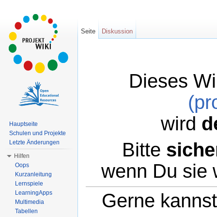
Seite
Diskussion
Dieses Wi
(pr
wird
d
Hauptseite
Schulen und Projekte
Bitte
siche
Letzte Änderungen
Hilfen
wenn Du sie 
Oops
Kurzanleitung
Lernspiele
LearningApps
Gerne kannst 
Multimedia
Tabellen