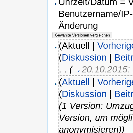
Uhrzeit/Datum = Ve
Benutzername/IP-A
Änderung
(Aktuell |
Vorherig
(
Diskussion
|
Beit
. .
(
→
20.10.2015:
(
Aktuell
|
Vorherig
(
Diskussion
|
Beit
(1 Version: Umzug
Version, um mögli
anonymisieren))