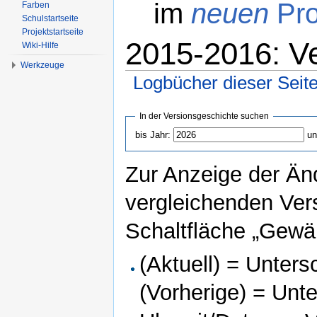
im
neuen
Pro
Farben
Schulstartseite
Projektstartseite
2015-2016: V
Wiki-Hilfe
Werkzeuge
Logbücher dieser Seit
Wechseln zu:
Navigation
,
Suche
In der Versionsgeschichte suchen
bis Jahr:
un
Zur Anzeige der Än
vergleichenden Ver
Schaltfläche „Gewäh
(Aktuell) = Unters
(Vorherige) = Unt