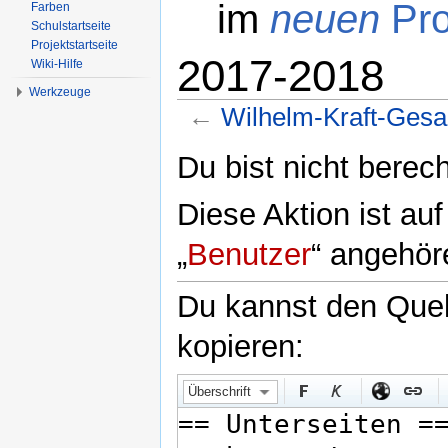
im
neuen
Pro
Farben
Schulstartseite
Projektstartseite
2017-2018
Wiki-Hilfe
Werkzeuge
←
Wilhelm-Kraft-Ges
Wechseln zu:
Navigation
,
Suche
Du bist nicht berech
Diese Aktion ist au
„
Benutzer
“ angehör
Du kannst den Quell
kopieren:
Überschrift