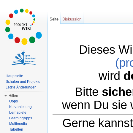
Seite
Diskussion
Dieses Wi
(pr
wird
d
Hauptseite
Schulen und Projekte
Bitte
siche
Letzte Änderungen
Hilfen
wenn Du sie 
Oops
Kurzanleitung
Lernspiele
LearningApps
Gerne kannst 
Multimedia
Tabellen