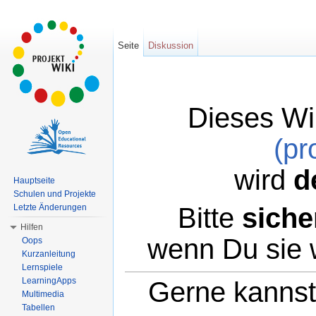
Seite
Diskussion
Dieses Wi
(pr
wird
d
Hauptseite
Schulen und Projekte
Bitte
siche
Letzte Änderungen
Hilfen
wenn Du sie 
Oops
Kurzanleitung
Lernspiele
LearningApps
Gerne kannst 
Multimedia
Tabellen