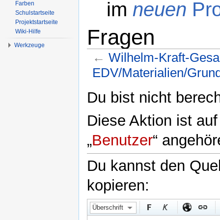
im
neuen
Pro
Farben
Schulstartseite
Projektstartseite
Fragen
Wiki-Hilfe
Werkzeuge
←
Wilhelm-Kraft-Ges
EDV/Materialien/Grun
Wechseln zu:
Navigation
,
Suche
Du bist nicht berech
Diese Aktion ist au
„
Benutzer
“ angehör
Du kannst den Quell
kopieren:
Überschrift