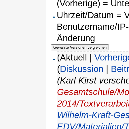
(Vorherige) = Unt
Uhrzeit/Datum = Ve
Benutzername/IP-A
Änderung
(Aktuell |
Vorherig
(
Diskussion
|
Beit
(Karl Kirst versc
Gesamtschule/Mo
2014/Textverarbei
Wilhelm-Kraft-Ge
EDV/Materialien/T