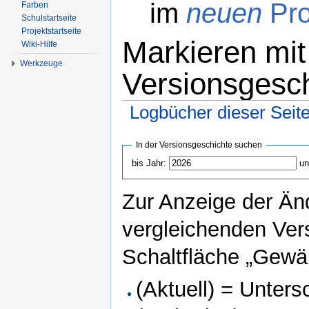
im
neuen
Pro
Farben
Schulstartseite
Projektstartseite
Markieren mit
Wiki-Hilfe
Werkzeuge
Versionsgesc
Logbücher dieser Seit
Wechseln zu:
Navigation
,
Suche
In der Versionsgeschichte suchen
bis Jahr:
un
Zur Anzeige der Än
vergleichenden Ver
Schaltfläche „Gewäh
(Aktuell) = Unters