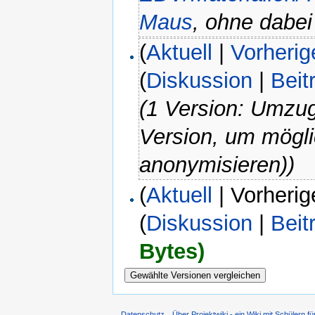
Maus
, ohne dabei
(
Aktuell
|
Vorherig
(
Diskussion
|
Beit
(1 Version: Umzug
Version, um mögli
anonymisieren))
(
Aktuell
| Vorherig
(
Diskussion
|
Beit
Bytes)
Datenschutz
Über Projektwiki - ein Wiki mit Schülern fü