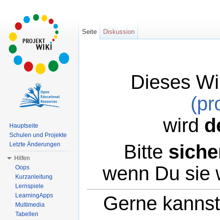
Seite
Diskussion
Dieses Wi
(pr
wird
d
Hauptseite
Schulen und Projekte
Bitte
siche
Letzte Änderungen
Hilfen
wenn Du sie 
Oops
Kurzanleitung
Lernspiele
LearningApps
Gerne kannst 
Multimedia
Tabellen