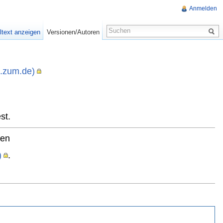
Anmelden
ltext anzeigen
Versionen/Autoren
i.zum.de)
,
st.
ten
)
.