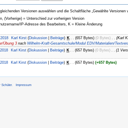
gleichenden Versionen auswählen und die Schaltfläche „Gewählte Versionen v
on, (Vorherige) = Unterschied zur vorherigen Version
enutzername/IP-Adresse des Bearbeiters, K = Kleine Änderung
 2018
‎
Karl Kirst
(
Diskussion
|
Beiträge
)
‎
K
. .
(657 Bytes)
(0 Bytes)
‎
. .
(Karl 
ur/Übung 3
nach
Wilhelm-Kraft-Gesamtschule/Modul EDV/Materialien/Textvera
 2018
‎
Karl Kirst
(
Diskussion
|
Beiträge
)
‎
K
. .
(657 Bytes)
(0 Bytes)
‎
. .
(1 Ver
 2018
‎
Karl Kirst
(
Diskussion
|
Beiträge
)
‎
K
. .
(657 Bytes)
(+657 Bytes)
r Schüler.
Impressum