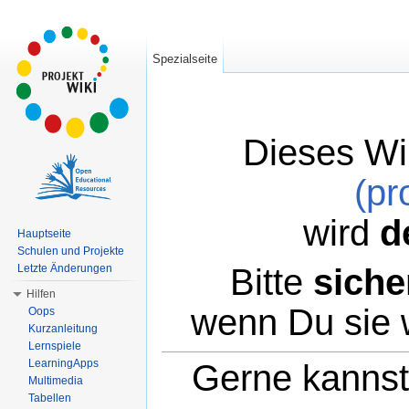
Spezialseite
Dieses Wi
(pr
wird
d
Hauptseite
Schulen und Projekte
Bitte
siche
Letzte Änderungen
Hilfen
wenn Du sie 
Oops
Kurzanleitung
Lernspiele
LearningApps
Gerne kannst 
Multimedia
Tabellen