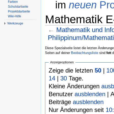
im
neuen
Pro
Farben
Schulstartseite
Projektstartseite
Mathematik E-
Wiki-Hilfe
Werkzeuge
←
Mathematik und Inf
Philippinum/Mathemat
Wechseln zu:
Navigation
,
Suche
Diese Spezialseite listet die letzten Änderunge
Seiten auf deiner
Beobachtungsliste
sind
fett
d
Anzeigeoptionen
Zeige die letzten
50
|
10
14
|
30
Tage.
Kleine Änderungen
ausb
Benutzer
ausblenden
| 
Beiträge
ausblenden
Nur Änderungen seit
10: