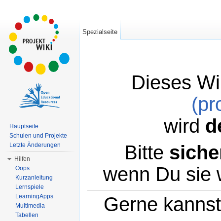
Spezialseite
Dieses Wi
(pr
wird
d
Hauptseite
Schulen und Projekte
Bitte
siche
Letzte Änderungen
Hilfen
wenn Du sie 
Oops
Kurzanleitung
Lernspiele
LearningApps
Gerne kannst 
Multimedia
Tabellen