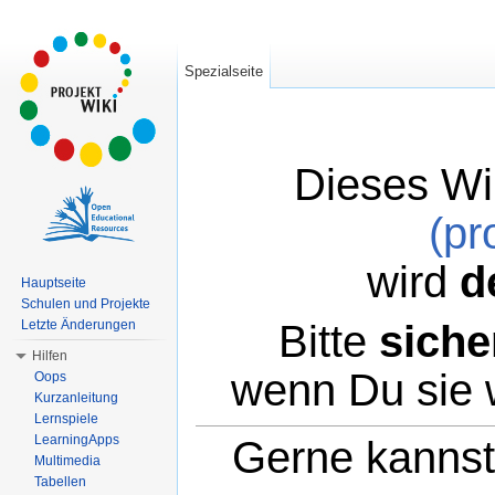
Spezialseite
Dieses Wi
(pr
wird
d
Hauptseite
Schulen und Projekte
Bitte
siche
Letzte Änderungen
Hilfen
wenn Du sie 
Oops
Kurzanleitung
Lernspiele
LearningApps
Gerne kannst 
Multimedia
Tabellen