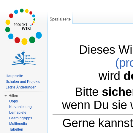
Spezialseite
Dieses Wi
(pr
wird
d
Hauptseite
Schulen und Projekte
Bitte
siche
Letzte Änderungen
Hilfen
wenn Du sie 
Oops
Kurzanleitung
Lernspiele
LearningApps
Gerne kannst 
Multimedia
Tabellen