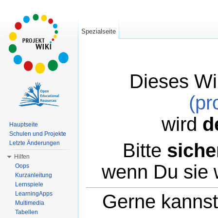
Spezialseite
Dieses Wi
(pr
wird
d
Hauptseite
Schulen und Projekte
Bitte
siche
Letzte Änderungen
Hilfen
wenn Du sie 
Oops
Kurzanleitung
Lernspiele
LearningApps
Gerne kannst 
Multimedia
Tabellen