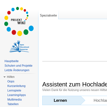
Spezialseite
Hauptseite
Schulen und Projekte
Letzte Änderungen
Hilfen
Oops
Assistent zum Hochlad
Kurzanleitung
Vielen Dank für die Nutzung unseres neuen Hilfs
Lernspiele
Wechseln zu:
Navigation
,
Suche
LearningApps
Multimedia
Lernen
Hochla
Tabellen