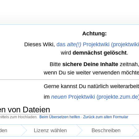
Achtung:
Dieses Wiki,
das
alte(!)
Projektwiki (projektwik
wird
demnächst gelöscht
.
Bitte
sichere Deine Inhalte
zeitnah
wenn Du sie weiter verwenden möchte
Gerne kannst Du natürlich weiterarbei
im
neuen
Projektwiki (projekte.zum.de
en von Dateien
mittels zum Hochladen.
Beim Übersetzen helfen
·
Zurück zum alten Formular
den
Lizenz wählen
Beschreiben