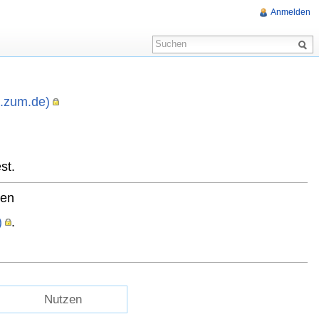
Anmelden
i.zum.de)
,
st.
ten
)
.
Nutzen