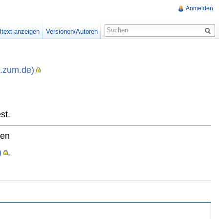
Anmelden
ltext anzeigen
Versionen/Autoren
i.zum.de)
,
st.
ten
)
.