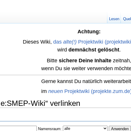
Lesen
Quel
Achtung:
Dieses Wiki,
das
alte(!)
Projektwiki (projektwik
wird
demnächst gelöscht
.
Bitte
sichere Deine Inhalte
zeitnah
wenn Du sie weiter verwenden möchte
Gerne kannst Du natürlich weiterarbei
im
neuen
Projektwiki (projekte.zum.de
rie:SMEP-Wiki“ verlinken
Namensraum: