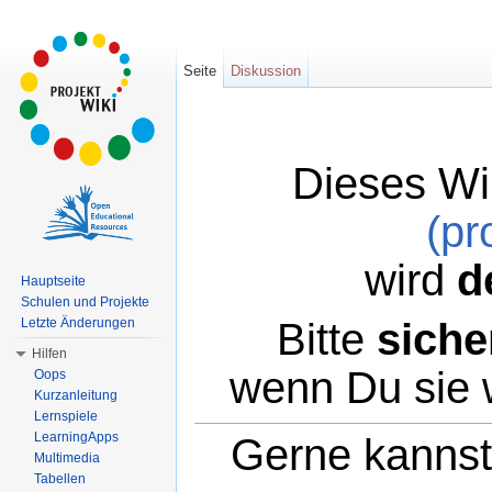
Seite
Diskussion
Dieses Wi
(pr
wird
d
Hauptseite
Schulen und Projekte
Bitte
siche
Letzte Änderungen
Hilfen
wenn Du sie 
Oops
Kurzanleitung
Lernspiele
LearningApps
Gerne kannst 
Multimedia
Tabellen