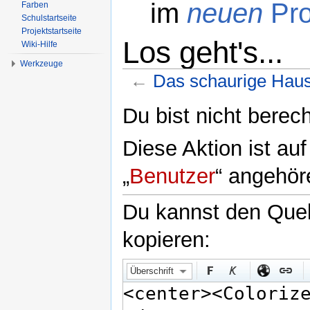
im
neuen
Pro
Farben
Schulstartseite
Projektstartseite
Los geht's...
Wiki-Hilfe
Werkzeuge
←
Das schaurige Haus/
Wechseln zu:
Navigation
,
Suche
Du bist nicht berech
Diese Aktion ist au
„
Benutzer
“ angehör
Du kannst den Quell
kopieren:
Überschrift